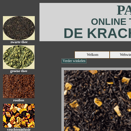
P
ONLINE
DE KRAC
zwarte thee
Welkom
Webwin
Verder winkelen
groene thee
rooibos
vruchteninfusie