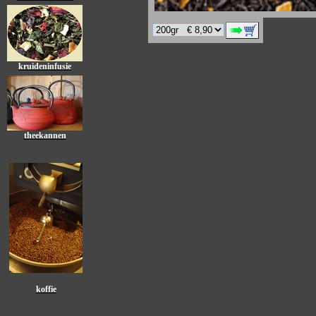
kruideninfusie
theekannen
koffie