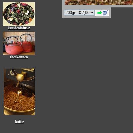
kruideninfusie
theekannen
koffie