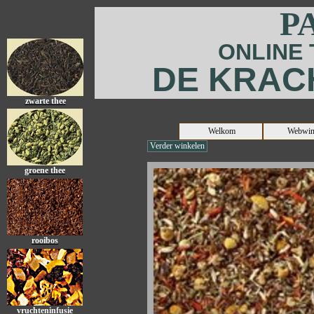
P
ONLINE
DE KRAC
zwarte thee
Welkom
Webwin
Verder winkelen
groene thee
rooibos
vruchteninfusie