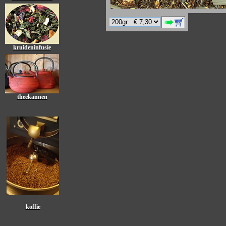
kruideninfusie
theekannen
koffie