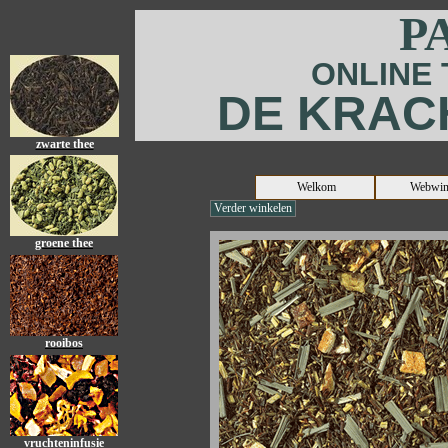
P
ONLINE
DE KRAC
zwarte thee
Welkom
Webwin
Verder winkelen
groene thee
rooibos
vruchteninfusie