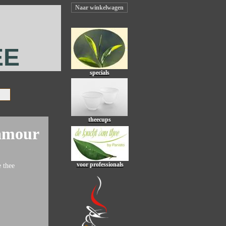
Naar winkelwagen
EE
specials
theecups
'amour
voor professionals
e thee