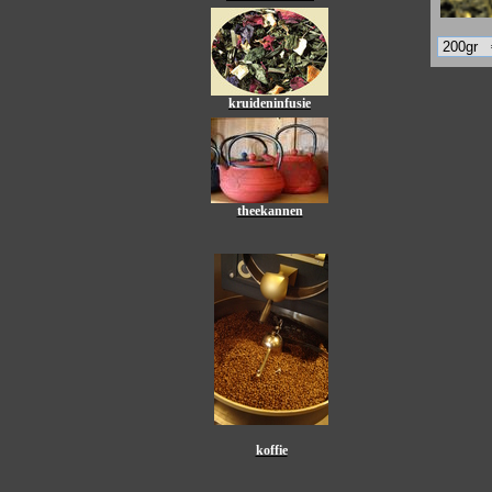
kruideninfusie
theekannen
koffie