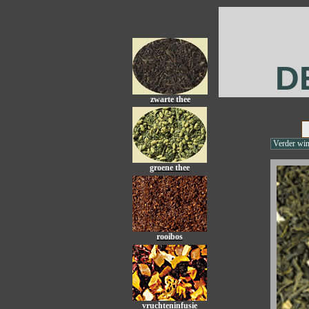
D
zwarte thee
Verder win
groene thee
rooibos
vruchteninfusie