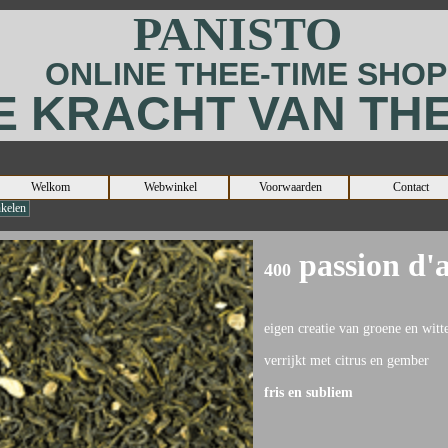
PANISTO
ONLINE
THEE-TIME
SHOP
E KRACHT VAN TH
Welkom
Webwinkel
Voorwaarden
Contact
kelen
passion d
400
eigen creatie van groene en witt
verrijkt met citrus en gember
fris en subliem