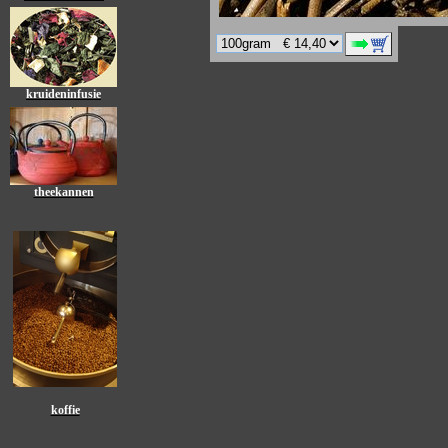
kruideninfusie
theekannen
koffie