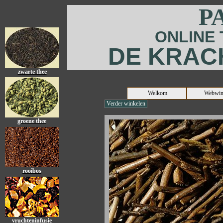
P
ONLINE
DE KRAC
zwarte thee
Welkom
Webwin
Verder winkelen
groene thee
rooibos
vruchteninfusie