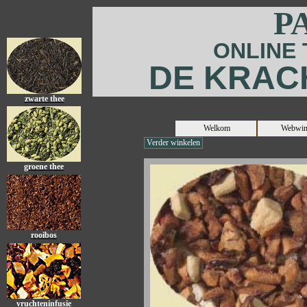
P
ONLINE
DE KRAC
zwarte thee
Welkom
Webwin
Verder winkelen
groene thee
rooibos
vruchteninfusie