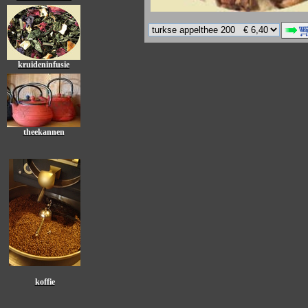
kruideninfusie
theekannen
koffie