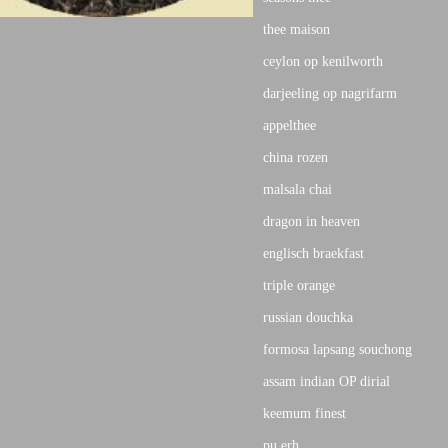
thee maison
ceylon op kenilworth
darjeeling op nagrifarm
appelthee
china rozen
malsala chai
dragon in heaven
englisch braekfast
triple orange
russian douchka
formosa lapsang souchong
assam indian OP dirial
keemum finest
pu erh