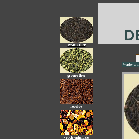
D
zwarte thee
Verder win
groene thee
rooibos
vruchteninfusie