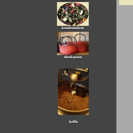
kruideninfusie
theekannen
koffie